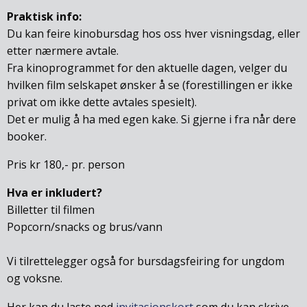
Praktisk info:
Du kan feire kinobursdag hos oss hver visningsdag, eller
etter nærmere avtale.
Fra kinoprogrammet for den aktuelle dagen, velger du
hvilken film selskapet ønsker å se (forestillingen er ikke
privat om ikke dette avtales spesielt).
Det er mulig å ha med egen kake. Si gjerne i fra når dere
booker.
Pris kr 180,- pr. person
Hva er inkludert?
Billetter til filmen
Popcorn/snacks og brus/vann
Vi tilrettelegger også for bursdagsfeiring for ungdom
og voksne.
Her kan du laste ned
invitasjonskort
som du kan skrive