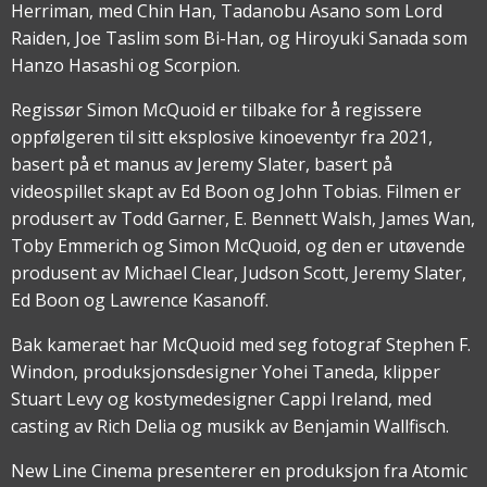
Herriman, med Chin Han, Tadanobu Asano som Lord
Raiden, Joe Taslim som Bi-Han, og Hiroyuki Sanada som
Hanzo Hasashi og Scorpion.
Regissør Simon McQuoid er tilbake for å regissere
oppfølgeren til sitt eksplosive kinoeventyr fra 2021,
basert på et manus av Jeremy Slater, basert på
videospillet skapt av Ed Boon og John Tobias. Filmen er
produsert av Todd Garner, E. Bennett Walsh, James Wan,
Toby Emmerich og Simon McQuoid, og den er utøvende
produsent av Michael Clear, Judson Scott, Jeremy Slater,
Ed Boon og Lawrence Kasanoff.
Bak kameraet har McQuoid med seg fotograf Stephen F.
Windon, produksjonsdesigner Yohei Taneda, klipper
Stuart Levy og kostymedesigner Cappi Ireland, med
casting av Rich Delia og musikk av Benjamin Wallfisch.
New Line Cinema presenterer en produksjon fra Atomic