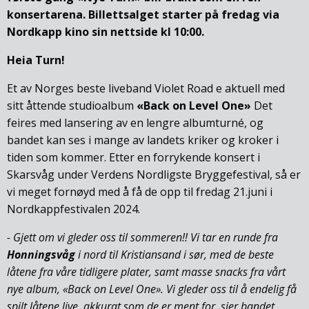
konsertarena. Billettsalget starter på fredag via
Nordkapp kino sin nettside kl 10:00.
Heia Turn!
Et av Norges beste liveband Violet Road e aktuell med
sitt åttende studioalbum
«Back on Level One»
Det
feires med lansering av en lengre albumturné, og
bandet kan ses i mange av landets kriker og kroker i
tiden som kommer. Etter en forrykende konsert i
Skarsvåg under Verdens Nordligste Bryggefestival, så er
vi meget fornøyd med å få de opp til fredag 21.juni i
Nordkappfestivalen 2024.
- Gjett om vi gleder oss til sommeren!! Vi tar en runde fra
Honningsvåg
i nord til Kristiansand i sør, med de beste
låtene fra våre tidligere plater, samt masse snacks fra vårt
nye album, «Back on Level One». Vi gleder oss til å endelig få
spilt låtene live, akkurat som de er ment for, sier bandet.