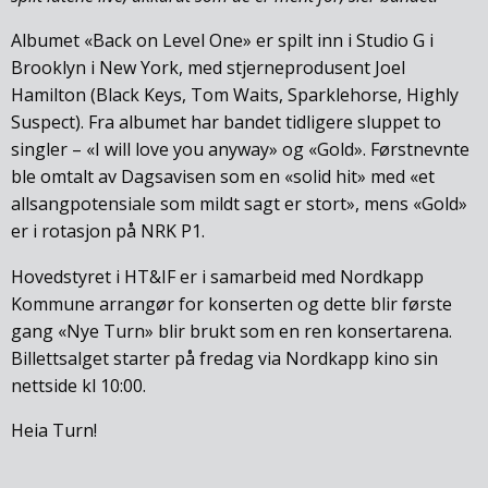
Albumet «Back on Level One» er spilt inn i Studio G i
Brooklyn i New York, med stjerneprodusent Joel
Hamilton (Black Keys, Tom Waits, Sparklehorse, Highly
Suspect). Fra albumet har bandet tidligere sluppet to
singler – «I will love you anyway» og «Gold». Førstnevnte
ble omtalt av Dagsavisen som en «solid hit» med «et
allsangpotensiale som mildt sagt er stort», mens «Gold»
er i rotasjon på NRK P1.
Hovedstyret i HT&IF er i samarbeid med Nordkapp
Kommune arrangør for konserten og dette blir første
gang «Nye Turn» blir brukt som en ren konsertarena.
Billettsalget starter på fredag via Nordkapp kino sin
nettside kl 10:00.
Heia Turn!