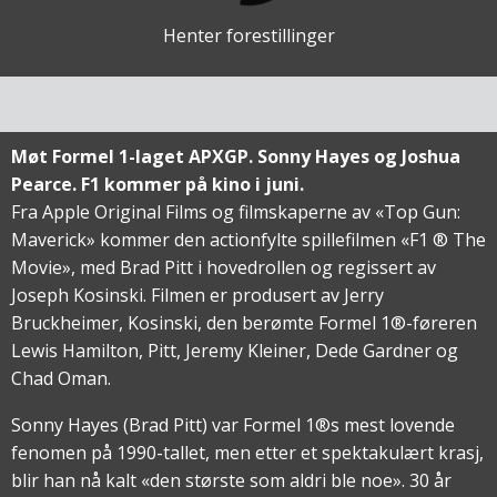
Henter forestillinger
Møt Formel 1-laget APXGP. Sonny Hayes og Joshua
Pearce. F1 kommer på kino i juni.
Fra Apple Original Films og filmskaperne av «Top Gun:
Maverick» kommer den actionfylte spillefilmen «F1 ® The
Movie», med Brad Pitt i hovedrollen og regissert av
Joseph Kosinski. Filmen er produsert av Jerry
Bruckheimer, Kosinski, den berømte Formel 1®-føreren
Lewis Hamilton, Pitt, Jeremy Kleiner, Dede Gardner og
Chad Oman.
Sonny Hayes (Brad Pitt) var Formel 1®s mest lovende
fenomen på 1990-tallet, men etter et spektakulært krasj,
blir han nå kalt «den største som aldri ble noe». 30 år