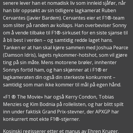
senere lever han et nomadisk liv som innleid sjåfør, når
han blir oppsøkt av sin tidligere lagkamerat Ruben
Cervantes (Javier Bardem). Cervantes eier et F1®-team
som sliter på randen av kollaps. Han overbeviser Sonny
om å vende tilbake til F1®-sirkuset for en siste sjanse til
å bli best i verden – og samtidig redde laget hans.
Tanken er at han skal kjøre sammen med Joshua Pearce
(Damson Idris), lagets nykommer-hotshot, som vil gjøre
ting på sin måte. Mens motorene brøler, innhenter
Sonnys fortid ham, og han skjønner at i F1® er
lagkameraten din også din sterkeste konkurrent –
samtidig som man ikke kommer til mål på egen hånd.
«F1 ® The Movie» har også Kerry Condon, Tobias
Menzies og Kim Bodnia på rollelisten, og har blitt spilt
inn under faktisk Grand Prix-stevner, der APXGP har
konkurrert mot ekte F1®-stjerner.
Kosinski regisserer etter et manus av Ehren Kruger.