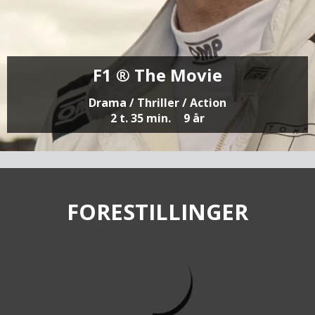
F1 ® The Movie
Drama / Thriller / Action
2 t. 35 min.
9 år
FORESTILLINGER