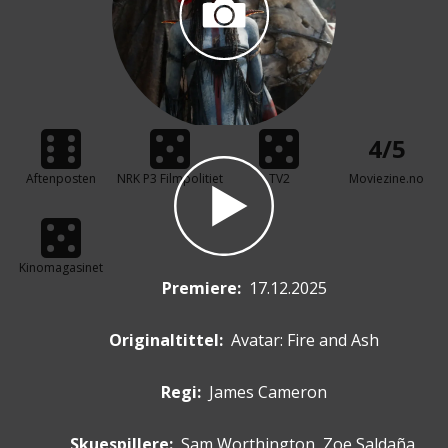
4/5
Aftenposten
NRK P3 Filmpolitiet
TV2
Moviezine.no
Kinomagasinet
Premiere
:
17.12.2025
Originaltittel:
Avatar: Fire and Ash
Regi:
James Cameron
Skuespillere
:
Sam Worthington, Zoe Saldaña,